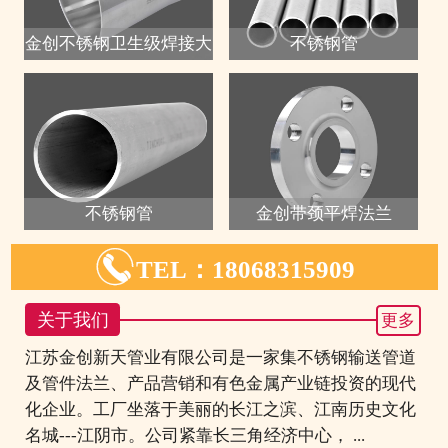
金创不锈钢卫生级焊接大
不锈钢管
不锈钢管
金创带颈平焊法兰

TEL：18068315909
关于我们
更多
江苏金创新天管业有限公司是一家集不锈钢输送管道
及管件法兰、产品营销和有色金属产业链投资的现代
化企业。工厂坐落于美丽的长江之滨、江南历史文化
名城---江阴市。公司紧靠长三角经济中心， ...