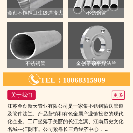
金创不锈钢卫生级焊接大
不锈钢管
不锈钢管
金创带颈平焊法兰

TEL：18068315909
关于我们
更多
江苏金创新天管业有限公司是一家集不锈钢输送管道
及管件法兰、产品营销和有色金属产业链投资的现代
化企业。工厂坐落于美丽的长江之滨、江南历史文化
名城---江阴市。公司紧靠长三角经济中心， ...