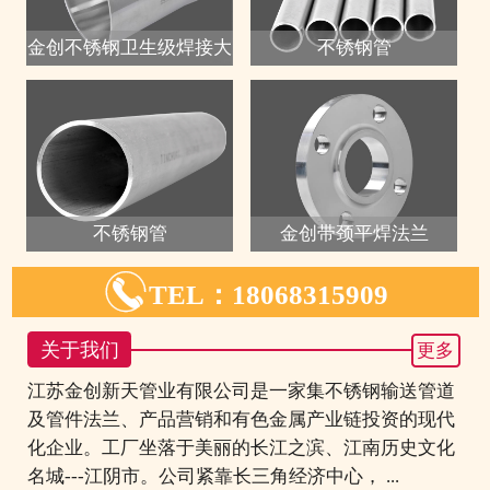
金创不锈钢卫生级焊接大
不锈钢管
不锈钢管
金创带颈平焊法兰

TEL：18068315909
关于我们
更多
江苏金创新天管业有限公司是一家集不锈钢输送管道
及管件法兰、产品营销和有色金属产业链投资的现代
化企业。工厂坐落于美丽的长江之滨、江南历史文化
名城---江阴市。公司紧靠长三角经济中心， ...