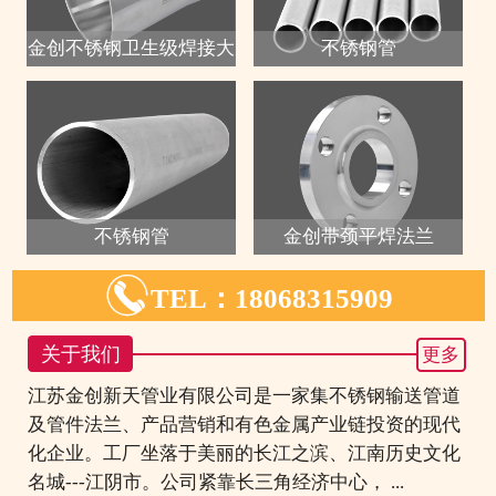
金创不锈钢卫生级焊接大
不锈钢管
不锈钢管
金创带颈平焊法兰

TEL：18068315909
关于我们
更多
江苏金创新天管业有限公司是一家集不锈钢输送管道
及管件法兰、产品营销和有色金属产业链投资的现代
化企业。工厂坐落于美丽的长江之滨、江南历史文化
名城---江阴市。公司紧靠长三角经济中心， ...